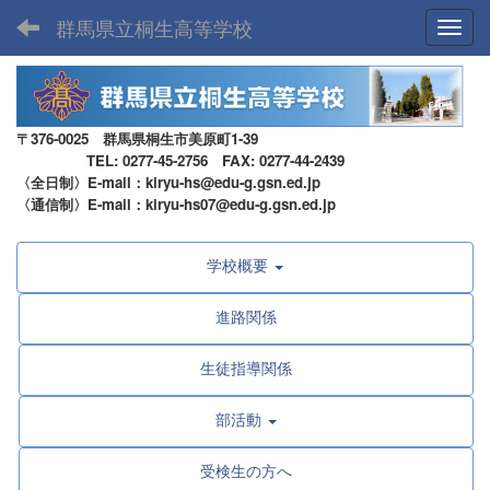
群馬県立桐生高等学校
Toggl
〒376-0025 群馬県桐生市美原町1-39
TEL: 0277-45-2756 FAX: 0277-44-2439
〈全日制〉E-mail：kiryu-hs@edu-g.gsn.ed.jp
〈通信制〉E-mail：kiryu-hs07@edu-g.gsn.ed.jp
学校概要
進路関係
生徒指導関係
部活動
受検生の方へ