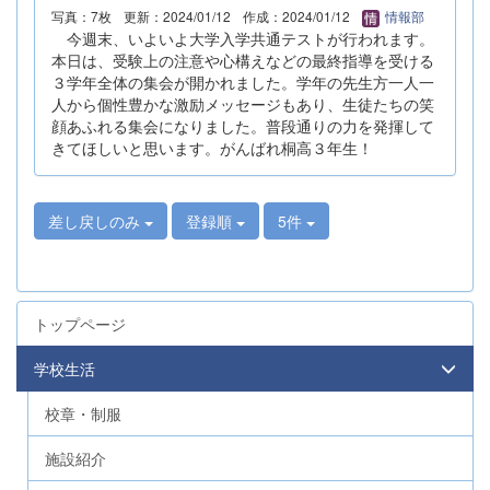
写真：7枚
更新：2024/01/12
作成：2024/01/12
情報部
今週末、いよいよ大学入学共通テストが行われます。
本日は、受験上の注意や心構えなどの最終指導を受ける
３学年全体の集会が開かれました。学年の先生方一人一
人から個性豊かな激励メッセージもあり、生徒たちの笑
顔あふれる集会になりました。普段通りの力を発揮して
きてほしいと思います。がんばれ桐高３年生！
差し戻しのみ
登録順
5件
トップページ
学校生活
校章・制服
施設紹介