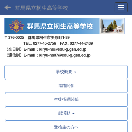
群馬県立桐生高等学校
Toggl
〒376-0025 群馬県桐生市美原町1-39
TEL: 0277-45-2756 FAX: 0277-44-2439
〈全日制〉E-mail：kiryu-hs@edu-g.gsn.ed.jp
〈通信制〉E-mail：kiryu-hs07@edu-g.gsn.ed.jp
学校概要
進路関係
生徒指導関係
部活動
受検生の方へ