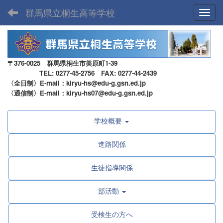
群馬県立桐生高等学校
Toggl
〒376-0025 群馬県桐生市美原町1-39
TEL: 0277-45-2756 FAX: 0277-44-2439
〈全日制〉E-mail：kiryu-hs@edu-g.gsn.ed.jp
〈通信制〉E-mail：kiryu-hs07@edu-g.gsn.ed.jp
学校概要
進路関係
生徒指導関係
部活動
受検生の方へ