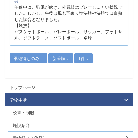
部
午前中は、強風が吹き、外競技はプレーしにくい状況で
した。しかし、午後は風も弱まり準決勝や決勝では白熱
した試合となりました。
【競技】
バスケットボール、バレーボール、サッカー、フットサ
ル、ソフトテニス、ソフトボール、卓球
承認待ちのみ
新着順
1件
トップページ
学校生活
校章・制服
施設紹介
紫鈴祭（文化祭）