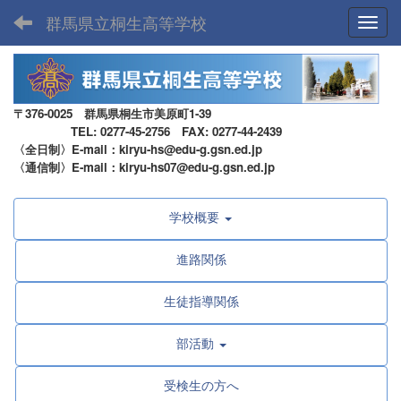
群馬県立桐生高等学校
Toggl
〒376-0025 群馬県桐生市美原町1-39
TEL: 0277-45-2756 FAX: 0277-44-2439
〈全日制〉E-mail：kiryu-hs@edu-g.gsn.ed.jp
〈通信制〉E-mail：kiryu-hs07@edu-g.gsn.ed.jp
学校概要
進路関係
生徒指導関係
部活動
受検生の方へ