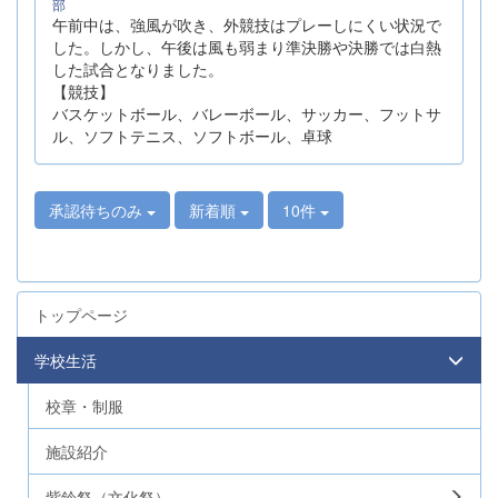
部
午前中は、強風が吹き、外競技はプレーしにくい状況で
した。しかし、午後は風も弱まり準決勝や決勝では白熱
した試合となりました。
【競技】
バスケットボール、バレーボール、サッカー、フットサ
ル、ソフトテニス、ソフトボール、卓球
承認待ちのみ
新着順
10件
トップページ
学校生活
校章・制服
施設紹介
紫鈴祭（文化祭）