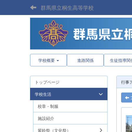
群馬県立桐生高等学校
学校概要
進路関係
生徒指導関
トップページ
行事
学校生活
校章・制服
施設紹介
紫鈴祭（文化祭）