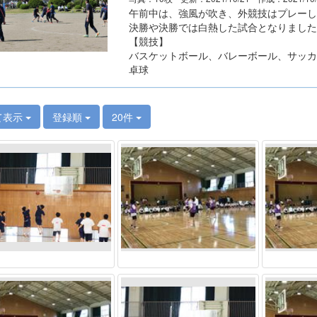
午前中は、強風が吹き、外競技はプレーし
決勝や決勝では白熱した試合となりました
【競技】
バスケットボール、バレーボール、サッカ
卓球
て表示
登録順
20件