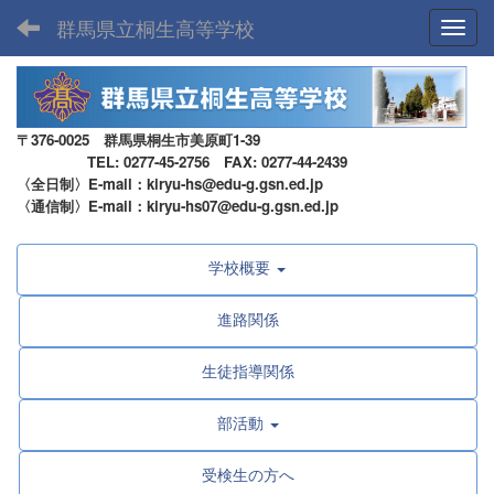
群馬県立桐生高等学校
Toggl
〒376-0025 群馬県桐生市美原町1-39
TEL: 0277-45-2756 FAX: 0277-44-2439
〈全日制〉E-mail：kiryu-hs@edu-g.gsn.ed.jp
〈通信制〉E-mail：kiryu-hs07@edu-g.gsn.ed.jp
学校概要
進路関係
生徒指導関係
部活動
受検生の方へ