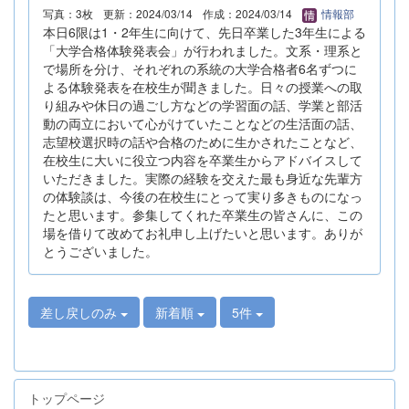
写真：3枚
更新：2024/03/14
作成：2024/03/14
情報部
本日6限は1・2年生に向けて、先日卒業した3年生による
「大学合格体験発表会」が行われました。文系・理系と
で場所を分け、それぞれの系統の大学合格者6名ずつに
よる体験発表を在校生が聞きました。日々の授業への取
り組みや休日の過ごし方などの学習面の話、学業と部活
動の両立において心がけていたことなどの生活面の話、
志望校選択時の話や合格のために生かされたことなど、
在校生に大いに役立つ内容を卒業生からアドバイスして
いただきました。実際の経験を交えた最も身近な先輩方
の体験談は、今後の在校生にとって実り多きものになっ
たと思います。参集してくれた卒業生の皆さんに、この
場を借りて改めてお礼申し上げたいと思います。ありが
とうございました。
差し戻しのみ
新着順
5件
トップページ