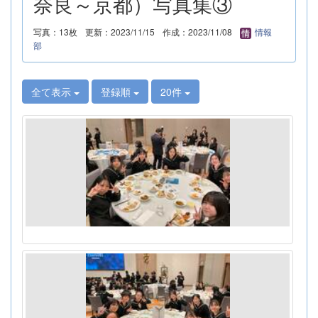
奈良～京都）写真集③
写真：13枚
更新：2023/11/15
作成：2023/11/08
情報
部
全て表示
登録順
20件