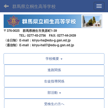
群馬県立桐生高等学校
Toggl
〒376-0025 群馬県桐生市美原町1-39
TEL: 0277-45-2756 FAX: 0277-44-2439
〈全日制〉E-mail：kiryu-hs@edu-g.gsn.ed.jp
〈通信制〉E-mail：kiryu-hs07@edu-g.gsn.ed.jp
学校概要
進路関係
生徒指導関係
部活動
受検生の方へ