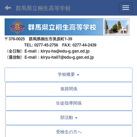
群馬県立桐生高等学校
Toggl
〒376-0025 群馬県桐生市美原町1-39
TEL: 0277-45-2756 FAX: 0277-44-2439
〈全日制〉E-mail：kiryu-hs@edu-g.gsn.ed.jp
〈通信制〉E-mail：kiryu-hs07@edu-g.gsn.ed.jp
学校概要
進路関係
生徒指導関係
部活動
受検生の方へ