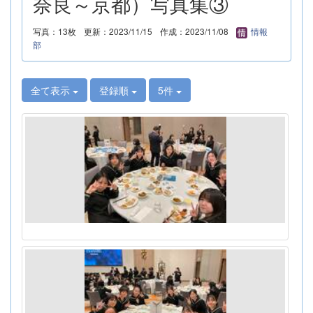
奈良～京都）写真集③
写真：13枚
更新：2023/11/15
作成：2023/11/08
情報
部
全て表示
登録順
5件