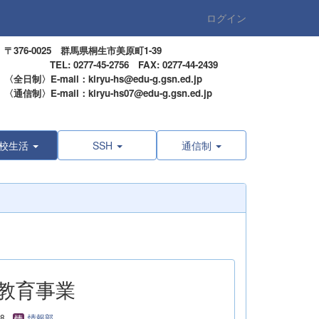
ログイン
〒376-0025 群馬県桐生市美原町1-39
TEL: 0277-45-2756 FAX: 0277-44-2439
〈全日制〉E-mail：kiryu-hs@edu-g.gsn.ed.jp
〈通信制〉E-mail：kiryu-hs07@edu-g.gsn.ed.jp
校生活
SSH
通信制
の教育事業
18
情報部