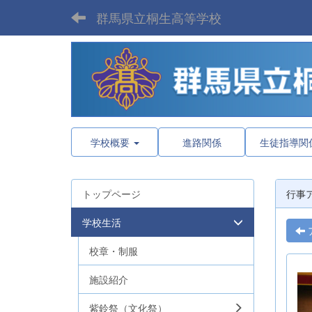
群馬県立桐生高等学校
学校概要
進路関係
生徒指導関
トップページ
行事
学校生活
校章・制服
施設紹介
紫鈴祭（文化祭）