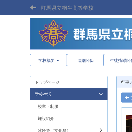
群馬県立桐生高等学校
学校概要
進路関係
生徒指導関
トップページ
行事
学校生活
校章・制服
施設紹介
紫鈴祭（文化祭）