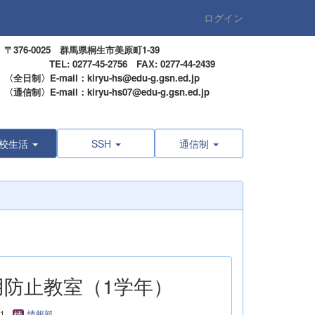
ログイン
〒376-0025 群馬県桐生市美原町1-39
TEL: 0277-45-2756 FAX: 0277-44-2439
〈全日制〉E-mail：kiryu-hs@edu-g.gsn.ed.jp
〈通信制〉E-mail：kiryu-hs07@edu-g.gsn.ed.jp
校生活
SSH
通信制
物乱用防止教室（1学年）
11
情報部