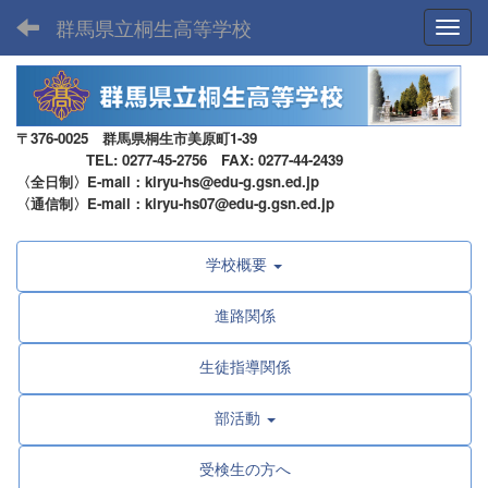
群馬県立桐生高等学校
Toggl
〒376-0025 群馬県桐生市美原町1-39
TEL: 0277-45-2756 FAX: 0277-44-2439
〈全日制〉E-mail：kiryu-hs@edu-g.gsn.ed.jp
〈通信制〉E-mail：kiryu-hs07@edu-g.gsn.ed.jp
学校概要
進路関係
生徒指導関係
部活動
受検生の方へ