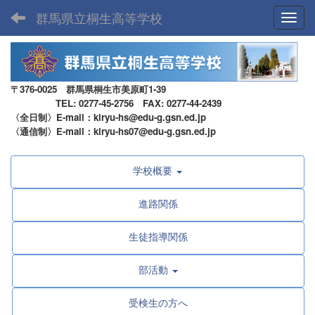
群馬県立桐生高等学校
Toggl
〒376-0025 群馬県桐生市美原町1-39
TEL: 0277-45-2756 FAX: 0277-44-2439
〈全日制〉E-mail：kiryu-hs@edu-g.gsn.ed.jp
〈通信制〉E-mail：kiryu-hs07@edu-g.gsn.ed.jp
学校概要
進路関係
生徒指導関係
部活動
受検生の方へ