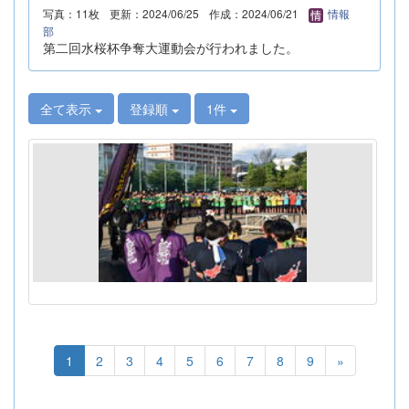
写真：11枚
更新：2024/06/25
作成：2024/06/21
情報
部
第二回水桜杯争奪大運動会が行われました。
全て表示
登録順
1件
1
2
3
4
5
6
7
8
9
»