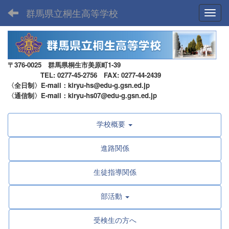
群馬県立桐生高等学校
Toggl
〒376-0025 群馬県桐生市美原町1-39
TEL: 0277-45-2756 FAX: 0277-44-2439
〈全日制〉E-mail：kiryu-hs@edu-g.gsn.ed.jp
〈通信制〉E-mail：kiryu-hs07@edu-g.gsn.ed.jp
学校概要
進路関係
生徒指導関係
部活動
受検生の方へ