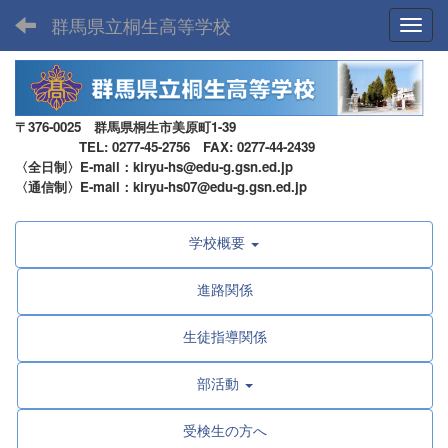
群馬県立桐生高等学校
Toggl
〒376-0025 群馬県桐生市美原町1-39
TEL: 0277-45-2756 FAX: 0277-44-2439
〈全日制〉E-mail：kiryu-hs@edu-g.gsn.ed.jp
〈通信制〉E-mail：kiryu-hs07@edu-g.gsn.ed.jp
学校概要
進路関係
生徒指導関係
部活動
受検生の方へ