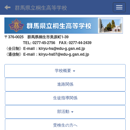
群馬県立桐生高等学校
Toggl
〒376-0025 群馬県桐生市美原町1-39
TEL: 0277-45-2756 FAX: 0277-44-2439
〈全日制〉E-mail：kiryu-hs@edu-g.gsn.ed.jp
〈通信制〉E-mail：kiryu-hs07@edu-g.gsn.ed.jp
学校概要
進路関係
生徒指導関係
部活動
受検生の方へ