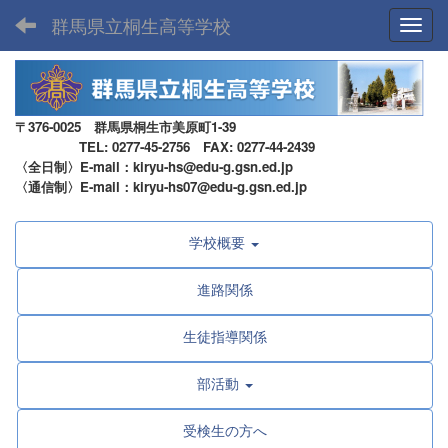
群馬県立桐生高等学校
Toggl
〒376-0025 群馬県桐生市美原町1-39
TEL: 0277-45-2756 FAX: 0277-44-2439
〈全日制〉E-mail：kiryu-hs@edu-g.gsn.ed.jp
〈通信制〉E-mail：kiryu-hs07@edu-g.gsn.ed.jp
学校概要
進路関係
生徒指導関係
部活動
受検生の方へ