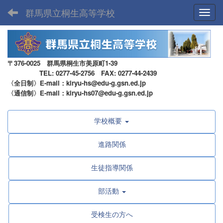
群馬県立桐生高等学校
Toggl
〒376-0025 群馬県桐生市美原町1-39
TEL: 0277-45-2756 FAX: 0277-44-2439
〈全日制〉E-mail：kiryu-hs@edu-g.gsn.ed.jp
〈通信制〉E-mail：kiryu-hs07@edu-g.gsn.ed.jp
学校概要
進路関係
生徒指導関係
部活動
受検生の方へ