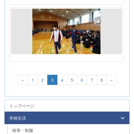
«
1
2
3
4
5
6
7
8
»
トップページ
学校生活
校章・制服