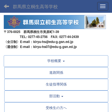
群馬県立桐生高等学校
Toggl
〒376-0025 群馬県桐生市美原町1-39
TEL: 0277-45-2756 FAX: 0277-44-2439
〈全日制〉E-mail：kiryu-hs@edu-g.gsn.ed.jp
〈通信制〉E-mail：kiryu-hs07@edu-g.gsn.ed.jp
学校概要
進路関係
生徒指導関係
部活動
受検生の方へ