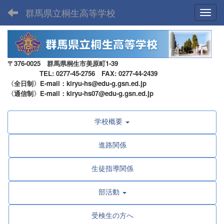
群馬県立桐生高等学校
Toggl
〒376-0025 群馬県桐生市美原町1-39
TEL: 0277-45-2756 FAX: 0277-44-2439
〈全日制〉E-mail：kiryu-hs@edu-g.gsn.ed.jp
〈通信制〉E-mail：kiryu-hs07@edu-g.gsn.ed.jp
学校概要
進路関係
生徒指導関係
部活動
受検生の方へ