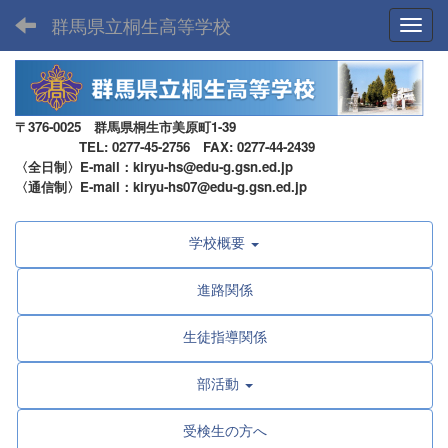
群馬県立桐生高等学校
Toggl
〒376-0025 群馬県桐生市美原町1-39
TEL: 0277-45-2756 FAX: 0277-44-2439
〈全日制〉E-mail：kiryu-hs@edu-g.gsn.ed.jp
〈通信制〉E-mail：kiryu-hs07@edu-g.gsn.ed.jp
学校概要
進路関係
生徒指導関係
部活動
受検生の方へ