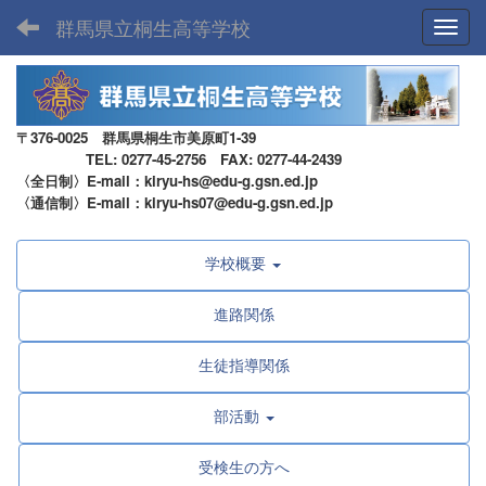
群馬県立桐生高等学校
Toggl
〒376-0025 群馬県桐生市美原町1-39
TEL: 0277-45-2756 FAX: 0277-44-2439
〈全日制〉E-mail：kiryu-hs@edu-g.gsn.ed.jp
〈通信制〉E-mail：kiryu-hs07@edu-g.gsn.ed.jp
学校概要
進路関係
生徒指導関係
部活動
受検生の方へ