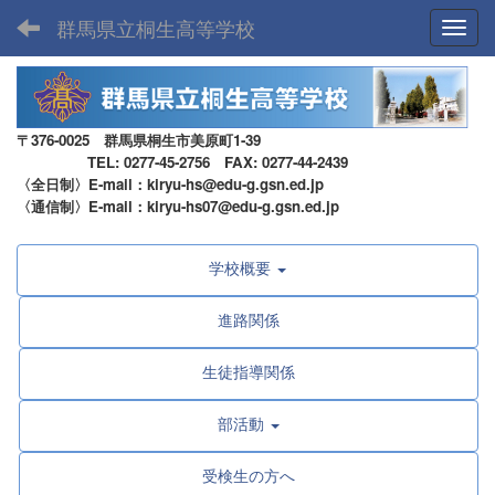
群馬県立桐生高等学校
Toggl
〒376-0025 群馬県桐生市美原町1-39
TEL: 0277-45-2756 FAX: 0277-44-2439
〈全日制〉E-mail：kiryu-hs@edu-g.gsn.ed.jp
〈通信制〉E-mail：kiryu-hs07@edu-g.gsn.ed.jp
学校概要
進路関係
生徒指導関係
部活動
受検生の方へ