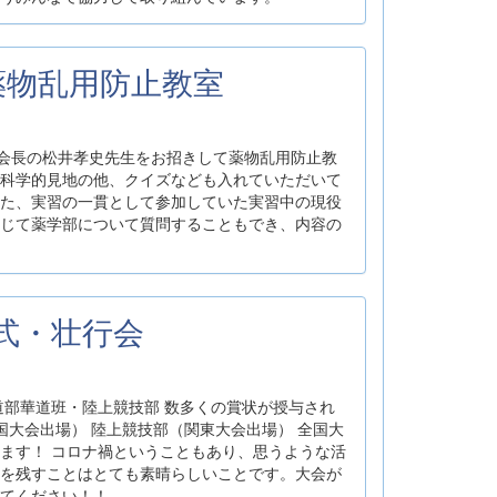
年 薬物乱用防止教室
師会会長の松井孝史先生をお招きして薬物乱用防止教
科学的見地の他、クイズなども入れていただいて
た、実習の一貫として参加していた実習中の現役
じて薬学部について質問することもでき、内容の
達式・壮行会
道部華道班・陸上競技部 数多くの賞状が授与され
国大会出場） 陸上競技部（関東大会出場） 全国大
ます！ コロナ禍ということもあり、思うような活
を残すことはとても素晴らしいことです。大会が
てください！！