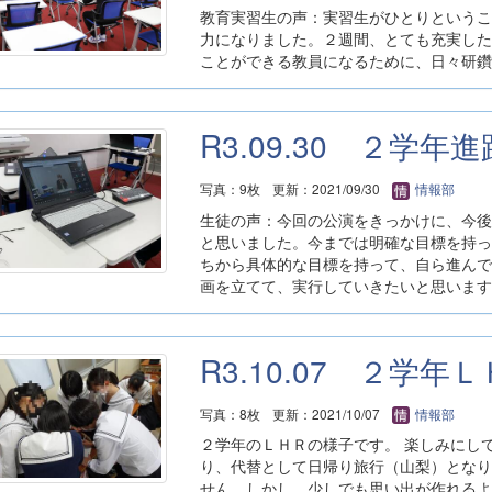
教育実習生の声：実習生がひとりというこ
力になりました。２週間、とても充実した
ことができる教員になるために、日々研鑽
R3.09.30 ２学年
写真：9枚
更新：2021/09/30
情報部
生徒の声：今回の公演をきっかけに、今後
と思いました。今までは明確な目標を持っ
ちから具体的な目標を持って、自ら進んで
画を立てて、実行していきたいと思います
R3.10.07 ２学年
写真：8枚
更新：2021/10/07
情報部
２学年のＬＨＲの様子です。 楽しみにし
り、代替として日帰り旅行（山梨）となり
せん。しかし、少しでも思い出が作れるよ