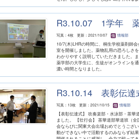
R3.10.07 1学
写真：4枚
更新：2021/10/07
情報部
10/7(木)LHRの時間に、桐生学校薬剤
室を開催しました。薬物乱用の恐ろしさを
わかりやすく説明していただきました。ま
薬学部の大学生に、生徒がオンラインを通
濃い時間となりました。
R3.10.14 表彰伝
写真：13枚
更新：2021/10/15
情報部
【表彰伝達式】 吹奏楽部・水泳部・茶華
ました。 【壮行会】 茶華道部華道班（全
会ならびに関東大会出場おめでとうござい
動ができない中で活動するのみならず結果
開催されることに感謝し、全力で戦ってき