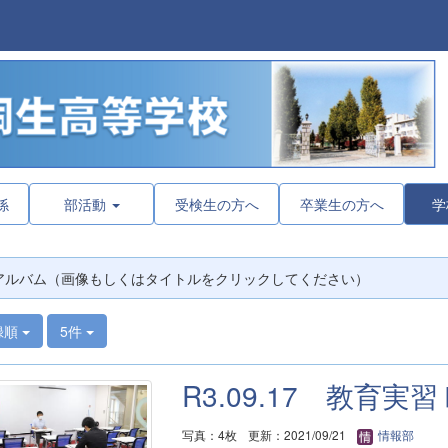
係
部活動
受検生の方へ
卒業生の方へ
学
アルバム（画像もしくはタイトルをクリックしてください）
録順
5件
R3.09.17 教育実習
写真：4枚
更新：2021/09/21
情報部