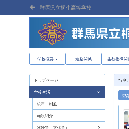
群馬県立桐生高等学校
学校概要
進路関係
生徒指導関
トップページ
行事
学校生活
登
校章・制服
施設紹介
紫鈴祭（文化祭）