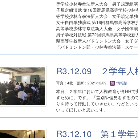
等学校少林寺拳法新人大会 男子規定組演
子規定組演武 第16回群馬県高等学校少林
等学校少林寺拳法新人大会 女子規定単独
女子自由単独演武 第16回群馬県高等学校
高等学校少林寺拳法新人大会 女子団体演
男子学校対抗戦 第72回群馬県高等学校新
県高等学校新人バドミントン大会 女子ダ
「バドミントン部・少林寺拳法部・スケー
R3.12.09 ２学年
写真：4枚
更新：2021/12/09
情報部
本日、２学年において人権教育が各HRで
すために」です。 「差別や偏見をするの
りを持って行動していきたい」などといっ
いってほしいと思います。
R3.12.10 第１