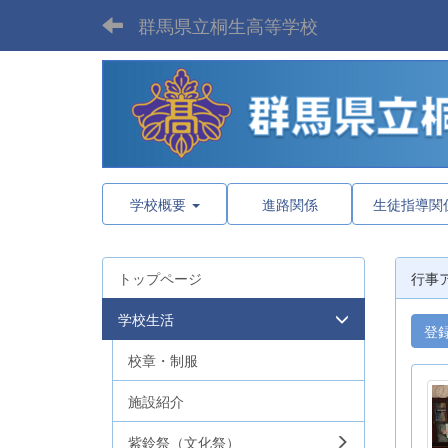
群馬県立桐生高等学校
学校概要
進路関係
生徒指導関
トップページ
行事
学校生活
登
校章・制服
施設紹介
紫鈴祭（文化祭）