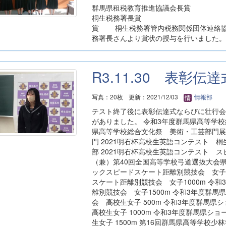
群馬県租税教育推進協
桐生税務署長賞 桐生税務
賞 桐生税務署管内税務関係団体連絡協
務署長さんより賞状の授与を行いました。
R3.11.30 表彰伝
写真：20枚
更新：2021/12/03
情報部
テスト終了後に表彰伝達式ならびに壮行会
がありました。 令和3年度群馬県高等学校
県高等学校総合文化祭 美術・工芸部門展
門 2021明石杯高校生英語コンテスト 
部 2021明石杯高校生英語コンテスト 
（兼）第40回全国高等学校弓道選抜大会
ックスピードスケート距離別競技会 女子5
スケート距離別競技会 女子1000m 令
離別競技会 女子1500m 令和3年度群
会 高校生女子 500m 令和3年度群馬
高校生女子 1000m 令和3年度群馬県
生女子 1500m 第16回群馬県高等学校