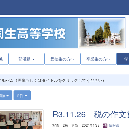
係
部活動
受検生の方へ
卒業生の方へ
学
アルバム（画像もしくはタイトルをクリックしてください）
録順
5件
R3.11.26 税の作
写真：2枚
更新：2021/11/29
情報部