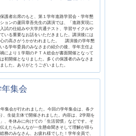
保護者出席のもと、第１学年進路学習会・学年懇
ションの蘆田章吾先生の講演では、「進路実現に
入試の仕組みや大学共通テスト、学習サイクルや
ている重要なお話をいただきました。講演後には
関心の高さがうかがわれました。 講演後の学年懇
いる学年委員のみなさまの紹介の後、学年主任よ
禍により１学期のＰＴＡ総会が書面開催となって
は初開催となりました。多くの保護者のみなさま
ました。ありがとうございました。
年学年集会
年の学年集会が行われました。今回の学年集会は、各ク
なり、生徒主体で開催されました。内容は、2学期を
」、冬休みに向けての「生活習慣」などです。そ
伝えたらみんなが一生懸命聞きそして理解が得ら
総務のみなさん、お疲れ様でした！学年全員で、