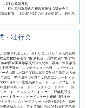
議会長賞 桐生税務署長賞
署管内租税教育推進協議会会長
議会長賞 上記賞を5名の生徒が受賞し、桐生税
達式・壮行会
が実施されました。 嬉しいことにたくさんの表彰
総合文化祭書道専門部展覧会 奨励賞 第27回群馬
 第45回全国高等学校総合文化祭 器楽・管弦楽部
桐生支部予選会 レシテーションの部 スピーチの
スピーチの部 令和3年度群馬県高等学校弓道新人大会
県予選会 男子団体 令和3年度群馬県ショートトラ
00m 令和3年度群馬県ショートトラックスピード
和3年度群馬県ショートトラックスピードスケート距
馬県ショートトラックスピードスケート距離別競技
県ショートトラックスピードスケート距離別競技会
ショートトラックスピードスケート距離別競技会 高校
少林寺拳法新人大会 男子自由組演武 第16回群馬県高