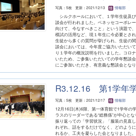
写真：5枚
更新：2021/12/13
情報部
シルクホールにおいて、１学年生徒及び
談会が行われました。ベネッセコーポレー
向けて、今なすべきこと」という演題で、
模試の活用など、現１年生に今必要とされ
生徒から多くの質問が挙げられ、生徒の
談会においては、今年度ご協力いただいて
り１学年の概況説明を行いました。コロナ
いたため、ご参集いただいての学年懇談会
にご参加いただき、有意義な懇談会となり
R3.12.16 第1学
写真：5枚
更新：2021/12/17
情報部
12月16日(木)6限、第一体育館で1学
ラスのリーダーである“総務係”が中心と
振り返っての「学習状況」「服装の見直し
れぞれ、話をするだけでなく、どのように
れるか、工夫を凝らした会となりました。