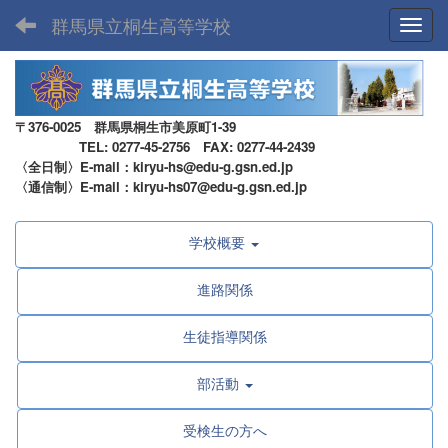
群馬県立桐生高等学校
Toggl
〒376-0025 群馬県桐生市美原町1-39
TEL: 0277-45-2756 FAX: 0277-44-2439
〈全日制〉E-mail：kiryu-hs@edu-g.gsn.ed.jp
〈通信制〉E-mail：kiryu-hs07@edu-g.gsn.ed.jp
学校概要
進路関係
生徒指導関係
部活動
受検生の方へ