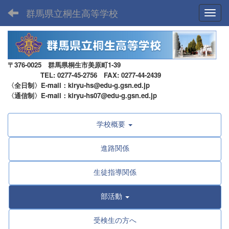
群馬県立桐生高等学校
Toggl
〒376-0025 群馬県桐生市美原町1-39
TEL: 0277-45-2756 FAX: 0277-44-2439
〈全日制〉E-mail：kiryu-hs@edu-g.gsn.ed.jp
〈通信制〉E-mail：kiryu-hs07@edu-g.gsn.ed.jp
学校概要
進路関係
生徒指導関係
部活動
受検生の方へ