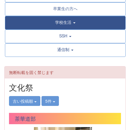
卒業生の方へ
学校生活
SSH
通信制
無断転載を固く禁じます
文化祭
古い投稿順
5件
茶華道部