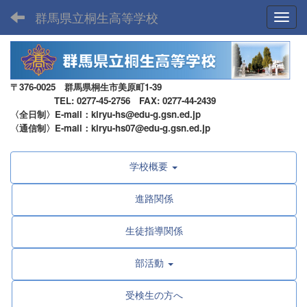
群馬県立桐生高等学校
Toggl
〒376-0025 群馬県桐生市美原町1-39
TEL: 0277-45-2756 FAX: 0277-44-2439
〈全日制〉E-mail：kiryu-hs@edu-g.gsn.ed.jp
〈通信制〉E-mail：kiryu-hs07@edu-g.gsn.ed.jp
学校概要
進路関係
生徒指導関係
部活動
受検生の方へ