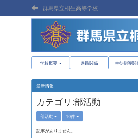
群馬県立桐生高等学校
学校概要
進路関係
生徒指導関
最新情報
カテゴリ:部活動
部活動
10件
記事がありません。