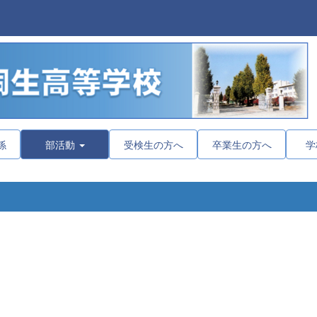
係
部活動
受検生の方へ
卒業生の方へ
学