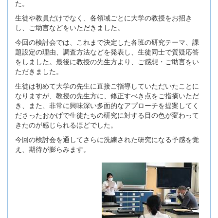
た。
生徒や教員だけでなく、各領域ごとに大学の教授をお招き
し、ご助言などをいただきました。
今回の検討会では、これまで決定した各班の研究テーマ、課
題設定の理由、調査方法などを発表し、生徒同士で質疑応答
をしました。最後に教授の先生方より、ご感想・ご助言をい
ただきました。
生徒は初めて大学の先生に直接ご指導していただいたことに
なりますが、教授の先生方に、修正すべき点をご指摘いただ
き、また、非常に興味深い多面的なアプローチを提案してく
ださったおかげで生徒たちの研究に対する目の色が変わって
きたのが感じられるほどでした。
今回の検討会を通してさらに洗練された研究になる予感を覚
え、期待が膨らみます。