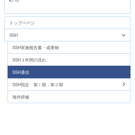
10
トップページ
SSH
SSH実施報告書・成果物
SSH３年間の流れ
SSH通信
SSH指定 第Ⅰ期，第Ⅱ期
海外研修