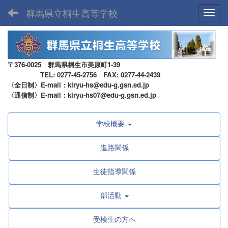
群馬県立桐生高等学校
Toggl
〒376-0025 群馬県桐生市美原町1-39
TEL: 0277-45-2756 FAX: 0277-44-2439
〈全日制〉E-mail：kiryu-hs@edu-g.gsn.ed.jp
〈通信制〉E-mail：kiryu-hs07@edu-g.gsn.ed.jp
学校概要
進路関係
生徒指導関係
部活動
受検生の方へ