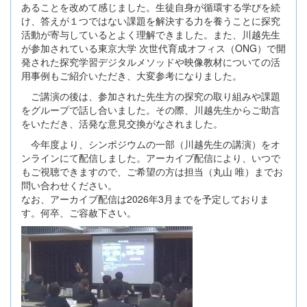
あることを改めて感じました。生徒自身が循環する学びを続
け、答えが１つではない課題を解決する力を養うことに探究
活動が寄与しているとよく理解できました。また、川越先生
が参加されている東京大学 次世代育成オフィス（ONG）で開
発された探究学習デジタルメソッドや映像教材についての活
用事例もご紹介いただき、大変参考になりました。
ご講演の後は、参加された先生方の探究の取り組みや課題
をグループで話し合いました。その際、川越先生からご助言
をいただき、活発な意見交換がなされました。
今年度より、シンポジウムの一部（川越先生の講演）をオ
ンラインにて配信しました。アーカイブ配信により、いつで
もご視聴できますので、ご希望の方は担当（丸山 唯）までお
問い合わせください。
なお、アーカイブ配信は2026年3月までを予定しておりま
す。何卒、ご容赦下さい。