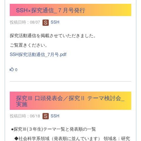
SSH×探究通信_７月号発行
投稿日時 : 08/07
SSH
探究活動通信を掲載させていただきました。
ご覧置きください。
SSH探究活動通信_7月号.pdf
0
探究Ⅲ 口頭発表会／探究Ⅱ テーマ検討会_
実施
投稿日時 : 06/18
SSH
●探究Ⅲ(３年生)テーマ一覧と発表順の一覧
◆社会科学系領域（発表順に並んでいます） 領域名：研究