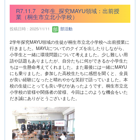
R7.11.7 2年生_探究MAYU領域：出前授
業（桐生市立北小学校）
投稿日時 : 2025/11/11
部活動
2学年探究MAYU領域の生徒が桐生市立北小学校へ出前授業に
行きました。MAYUについてのクイズを出したりしながら、
小学生と一緒に環境問題について考えました。少し難しい用
語や話題もありましたが、自分たちに何ができるか小学生た
ちは一生懸命考えてくれました。また最後には一緒にMAYU
にも乗りました。参加した高校生たちに感想を聞くと、全員
が良い経験になったと晴れやかな笑顔で語っていました。本
校の生徒にとっても良い学びがあったようです。桐生市立北
小学校の皆様や関係者の皆様、今回はこのような機会をいた
だき誠にありがとうございました。