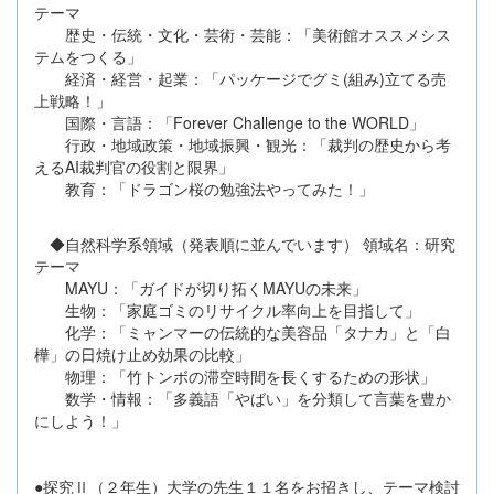
テーマ
歴史・伝統・文化・芸術・芸能：「美術館オススメシス
テムをつくる」
経済・経営・起業：「パッケージでグミ(組み)立てる売
上戦略！」
国際・言語：「Forever Challenge to the WORLD」
行政・地域政策・地域振興・観光：「裁判の歴史から考
えるAI裁判官の役割と限界」
教育：「ドラゴン桜の勉強法やってみた！」
◆自然科学系領域（発表順に並んでいます） 領域名：研究
テーマ
MAYU：「ガイドが切り拓くMAYUの未来」
生物：「家庭ゴミのリサイクル率向上を目指して」
化学：「ミャンマーの伝統的な美容品「タナカ」と「白
樺」の日焼け止め効果の比較」
物理：「竹トンボの滞空時間を長くするための形状」
数学・情報：「多義語「やばい」を分類して言葉を豊か
にしよう！」
●探究Ⅱ（２年生）大学の先生１１名をお招きし、テーマ検討