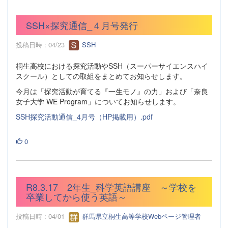
SSH×探究通信_４月号発行
投稿日時 : 04/23
SSH
桐生高校における探究活動やSSH（スーパーサイエンスハイ
スクール）としての取組をまとめてお知らせします。
今月は「探究活動が育てる『一生モノ』の力」および「奈良
女子大学 WE Program」についてお知らせします。
SSH探究活動通信_4月号（HP掲載用）.pdf
0
R8.3.17 2年生_科学英語講座 ～学校を
卒業してから使う英語～
投稿日時 : 04/01
群馬県立桐生高等学校Webページ管理者