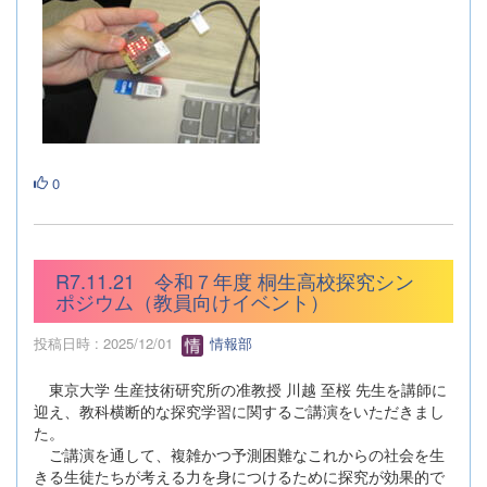
0
R7.11.21 令和７年度 桐生高校探究シン
ポジウム（教員向けイベント）
投稿日時 : 2025/12/01
情報部
東京大学 生産技術研究所の准教授 川越 至桜 先生を講師に
迎え、教科横断的な探究学習に関するご講演をいただきまし
た。
ご講演を通して、複雑かつ予測困難なこれからの社会を生
きる生徒たちが考える力を身につけるために探究が効果的で