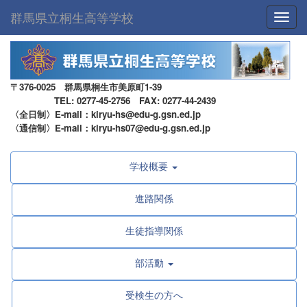
群馬県立桐生高等学校
Toggl
〒376-0025 群馬県桐生市美原町1-39
TEL: 0277-45-2756 FAX: 0277-44-2439
〈全日制〉E-mail：kiryu-hs@edu-g.gsn.ed.jp
〈通信制〉E-mail：kiryu-hs07@edu-g.gsn.ed.jp
学校概要
進路関係
生徒指導関係
部活動
受検生の方へ