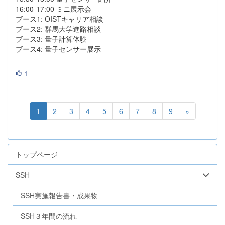
16:00-17:00 ミニ展示会
ブース1: OISTキャリア相談
ブース2: 群馬大学進路相談
ブース3: 量子計算体験
ブース4: 量子センサー展示
1
1
2
3
4
5
6
7
8
9
»
トップページ
SSH
SSH実施報告書・成果物
SSH３年間の流れ