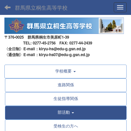
群馬県立桐生高等学校
Toggl
〒376-0025 群馬県桐生市美原町1-39
TEL: 0277-45-2756 FAX: 0277-44-2439
〈全日制〉E-mail：kiryu-hs@edu-g.gsn.ed.jp
〈通信制〉E-mail：kiryu-hs07@edu-g.gsn.ed.jp
学校概要
進路関係
生徒指導関係
部活動
受検生の方へ