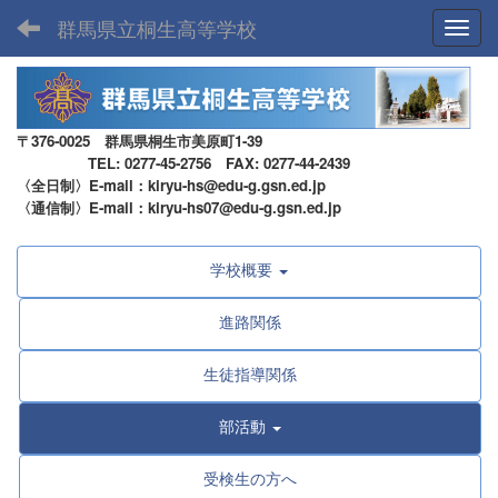
群馬県立桐生高等学校
Toggl
〒376-0025 群馬県桐生市美原町1-39
TEL: 0277-45-2756 FAX: 0277-44-2439
〈全日制〉E-mail：kiryu-hs@edu-g.gsn.ed.jp
〈通信制〉E-mail：kiryu-hs07@edu-g.gsn.ed.jp
学校概要
進路関係
生徒指導関係
部活動
受検生の方へ