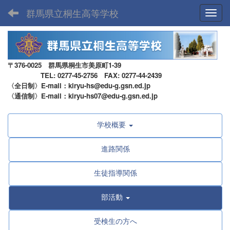
群馬県立桐生高等学校
Toggl
〒376-0025 群馬県桐生市美原町1-39
TEL: 0277-45-2756 FAX: 0277-44-2439
〈全日制〉E-mail：kiryu-hs@edu-g.gsn.ed.jp
〈通信制〉E-mail：kiryu-hs07@edu-g.gsn.ed.jp
学校概要
進路関係
生徒指導関係
部活動
受検生の方へ