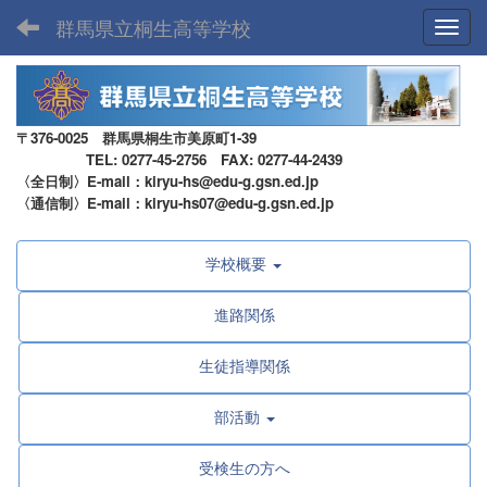
群馬県立桐生高等学校
Toggl
〒376-0025 群馬県桐生市美原町1-39
TEL: 0277-45-2756 FAX: 0277-44-2439
〈全日制〉E-mail：kiryu-hs@edu-g.gsn.ed.jp
〈通信制〉E-mail：kiryu-hs07@edu-g.gsn.ed.jp
学校概要
進路関係
生徒指導関係
部活動
受検生の方へ