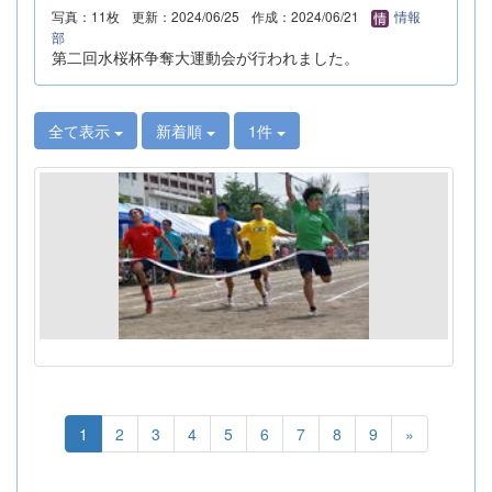
写真：11枚
更新：2024/06/25
作成：2024/06/21
情報
部
第二回水桜杯争奪大運動会が行われました。
全て表示
新着順
1件
1
2
3
4
5
6
7
8
9
»