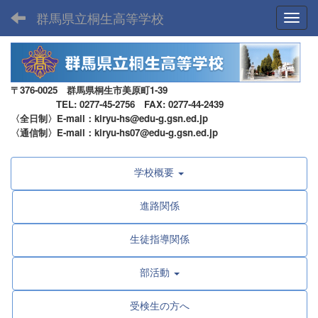
群馬県立桐生高等学校
Toggl
〒376-0025 群馬県桐生市美原町1-39
TEL: 0277-45-2756 FAX: 0277-44-2439
〈全日制〉E-mail：kiryu-hs@edu-g.gsn.ed.jp
〈通信制〉E-mail：kiryu-hs07@edu-g.gsn.ed.jp
学校概要
進路関係
生徒指導関係
部活動
受検生の方へ