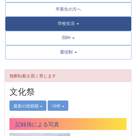
卒業生の方へ
学校生活
SSH
通信制
無断転載を固く禁じます
文化祭
最新の投稿順
10件
記録係による写真