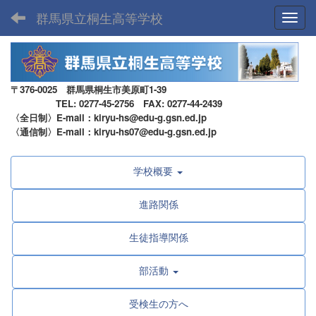
群馬県立桐生高等学校
Toggl
〒376-0025 群馬県桐生市美原町1-39
TEL: 0277-45-2756 FAX: 0277-44-2439
〈全日制〉E-mail：kiryu-hs@edu-g.gsn.ed.jp
〈通信制〉E-mail：kiryu-hs07@edu-g.gsn.ed.jp
学校概要
進路関係
生徒指導関係
部活動
受検生の方へ