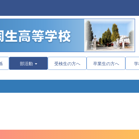
係
部活動
受検生の方へ
卒業生の方へ
学