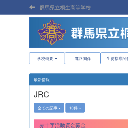
群馬県立桐生高等学校
学校概要
進路関係
生徒指導関
最新情報
JRC
全ての記事
10件
赤十字活動資金募金