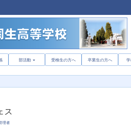
係
部活動
受検生の方へ
卒業生の方へ
学
ェス
管理者