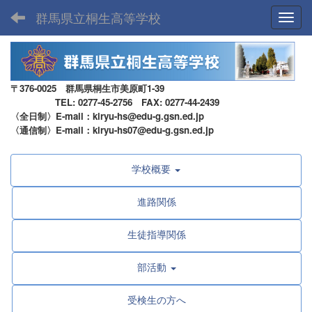
群馬県立桐生高等学校
Toggl
〒376-0025 群馬県桐生市美原町1-39
TEL: 0277-45-2756 FAX: 0277-44-2439
〈全日制〉E-mail：kiryu-hs@edu-g.gsn.ed.jp
〈通信制〉E-mail：kiryu-hs07@edu-g.gsn.ed.jp
学校概要
進路関係
生徒指導関係
部活動
受検生の方へ