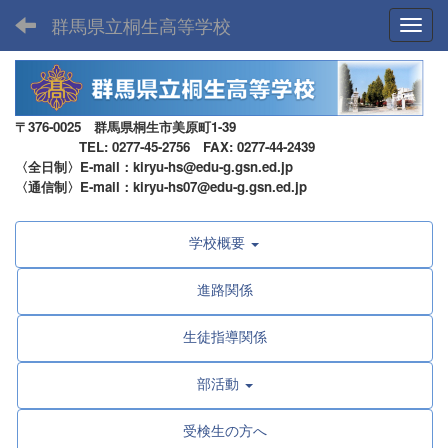
群馬県立桐生高等学校
Toggl
〒376-0025 群馬県桐生市美原町1-39
TEL: 0277-45-2756 FAX: 0277-44-2439
〈全日制〉E-mail：kiryu-hs@edu-g.gsn.ed.jp
〈通信制〉E-mail：kiryu-hs07@edu-g.gsn.ed.jp
学校概要
進路関係
生徒指導関係
部活動
受検生の方へ