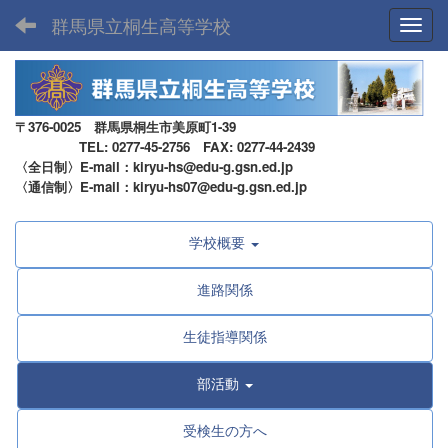
群馬県立桐生高等学校
Toggl
〒376-0025 群馬県桐生市美原町1-39
TEL: 0277-45-2756 FAX: 0277-44-2439
〈全日制〉E-mail：kiryu-hs@edu-g.gsn.ed.jp
〈通信制〉E-mail：kiryu-hs07@edu-g.gsn.ed.jp
学校概要
進路関係
生徒指導関係
部活動
受検生の方へ