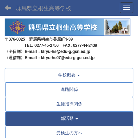
群馬県立桐生高等学校
Toggl
〒376-0025 群馬県桐生市美原町1-39
TEL: 0277-45-2756 FAX: 0277-44-2439
〈全日制〉E-mail：kiryu-hs@edu-g.gsn.ed.jp
〈通信制〉E-mail：kiryu-hs07@edu-g.gsn.ed.jp
学校概要
進路関係
生徒指導関係
部活動
受検生の方へ