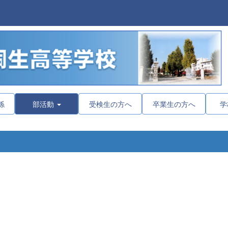
係
部活動
受検生の方へ
卒業生の方へ
学