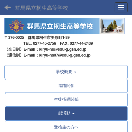
群馬県立桐生高等学校
Toggl
〒376-0025 群馬県桐生市美原町1-39
TEL: 0277-45-2756 FAX: 0277-44-2439
〈全日制〉E-mail：kiryu-hs@edu-g.gsn.ed.jp
〈通信制〉E-mail：kiryu-hs07@edu-g.gsn.ed.jp
学校概要
進路関係
生徒指導関係
部活動
受検生の方へ