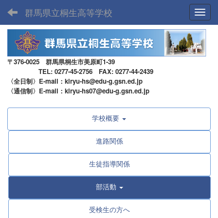
群馬県立桐生高等学校
Toggl
〒376-0025 群馬県桐生市美原町1-39
TEL: 0277-45-2756 FAX: 0277-44-2439
〈全日制〉E-mail：kiryu-hs@edu-g.gsn.ed.jp
〈通信制〉E-mail：kiryu-hs07@edu-g.gsn.ed.jp
学校概要
進路関係
生徒指導関係
部活動
受検生の方へ