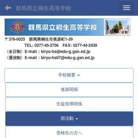
群馬県立桐生高等学校
Toggl
〒376-0025 群馬県桐生市美原町1-39
TEL: 0277-45-2756 FAX: 0277-44-2439
〈全日制〉E-mail：kiryu-hs@edu-g.gsn.ed.jp
〈通信制〉E-mail：kiryu-hs07@edu-g.gsn.ed.jp
学校概要
進路関係
生徒指導関係
部活動
受検生の方へ