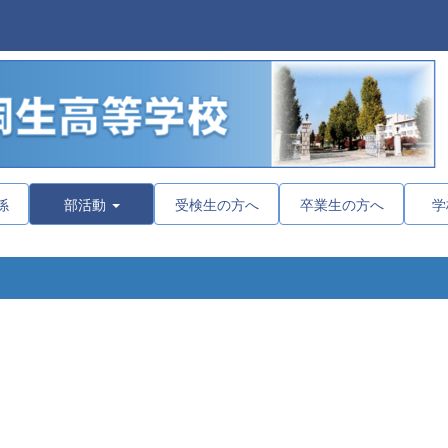
係
部活動
受検生の方へ
卒業生の方へ
学