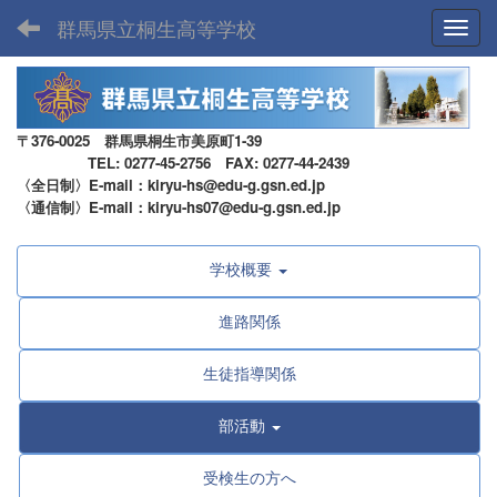
群馬県立桐生高等学校
Toggl
〒376-0025 群馬県桐生市美原町1-39
TEL: 0277-45-2756 FAX: 0277-44-2439
〈全日制〉E-mail：kiryu-hs@edu-g.gsn.ed.jp
〈通信制〉E-mail：kiryu-hs07@edu-g.gsn.ed.jp
学校概要
進路関係
生徒指導関係
部活動
受検生の方へ