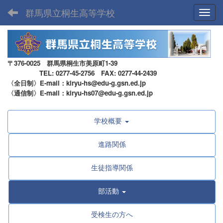
群馬県立桐生高等学校
Toggl
〒376-0025 群馬県桐生市美原町1-39
TEL: 0277-45-2756 FAX: 0277-44-2439
〈全日制〉E-mail：kiryu-hs@edu-g.gsn.ed.jp
〈通信制〉E-mail：kiryu-hs07@edu-g.gsn.ed.jp
学校概要
進路関係
生徒指導関係
部活動
受検生の方へ