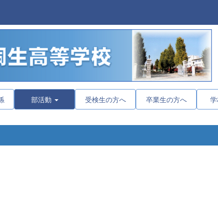
係
部活動
受検生の方へ
卒業生の方へ
学